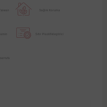
Taiwan
Sağlık Koruma
elamin
Sıfır Plastifikleştirici
sarrufu