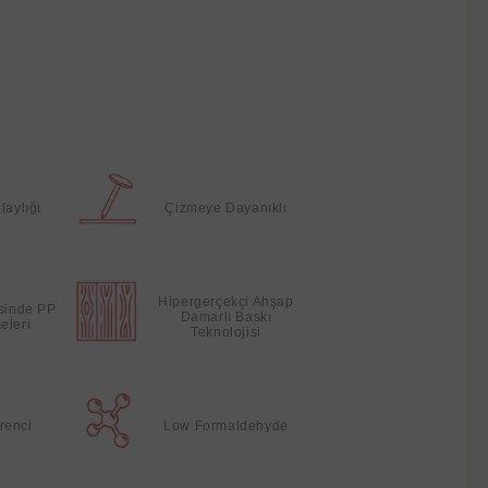
laylığı
Çizmeye Dayanıklı
Hipergerçekçi Ahşap
esinde PP
Damarlı Baskı
eleri
Teknolojisi
renci
Low Formaldehyde