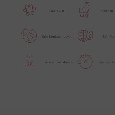
Low TVOC
Made in 
Sıfır Kontaminasyon
Sıfır M
Thermal Resistance
Zaman Ta