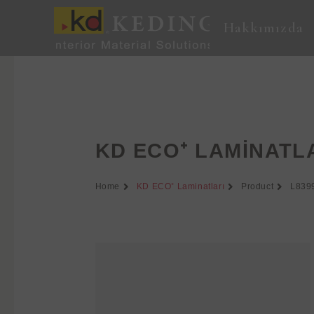
İçeriğe
atla
Hakkımızda
KD ECO⁺ LAMINATL
Home
KD ECO⁺ Laminatları
Product
L839