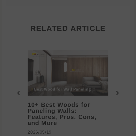
RELATED ARTICLE
10+ Best Woods for
20+ T
Paneling Walls:
Decora
Features, Pros, Cons,
Ideas 
and More
2026/05/1
2026/05/19