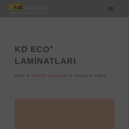
İçeriğe
atla
Medya & İndir
Bize Katılın
KD ECO⁺
LAMINATLARI
Home
KD ECO⁺ Laminatları
Product
L8363