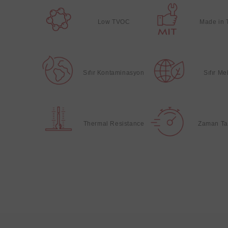
Low TVOC
Made in 
Sıfır Kontaminasyon
Sıfır M
Thermal Resistance
Zaman Ta