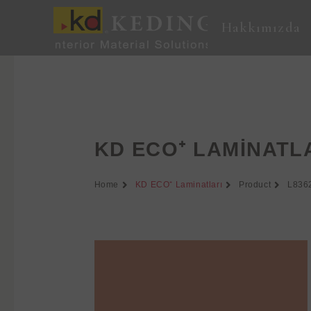
İçeriğe
atla
Hakkımızda
KD ECO⁺ LAMINATL
Home
KD ECO⁺ Laminatları
Product
L836