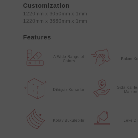
Customization
1220mm x 3050mm x 1mm
1220mm x 3660mm x 1mm
Features
A Wide Range of
Bakım Ko
Colors
Gıda Kalit
Dikişsiz Kenarlar
Malzem
Kolay Bükülebilir
Leke Di