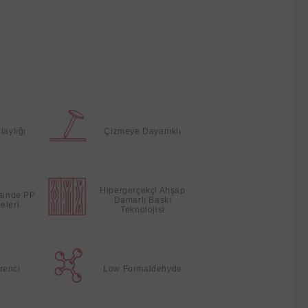
laylığı
Çizmeye Dayanıklı
Hipergerçekçi Ahşap
esinde PP
Damarlı Baskı
eleri
Teknolojisi
renci
Low Formaldehyde