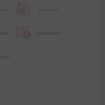
Taiwan
Sağlık Koruma
elamin
Sıfır Plastifikleştirici
sarrufu