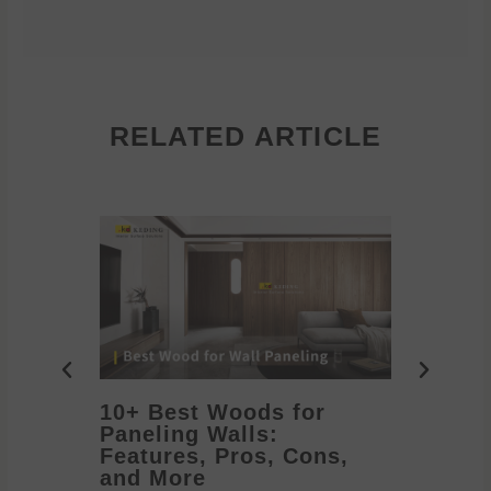
RELATED ARTICLE
10+ Best Woods for
20+ T
Paneling Walls:
Decora
Features, Pros, Cons,
Ideas 
and More
2026/05/1