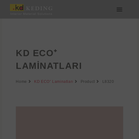
İçeriğe
atla
Medya & İndir
Bize Katılın
KD ECO⁺
LAMINATLARI
Home
KD ECO⁺ Laminatları
Product
L8320