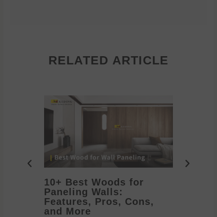
RELATED ARTICLE
10+ Best Woods for
20+ T
Paneling Walls:
Decora
Features, Pros, Cons,
Ideas 
and More
2026/05/1