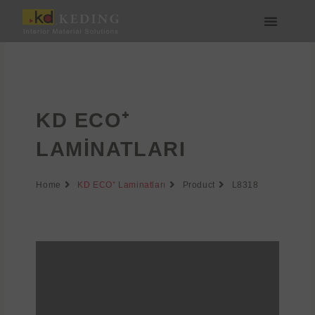
İçeriğe
atla
Medya & İndir
Bize Katılın
KD ECO⁺
LAMINATLARI
Home
KD ECO⁺ Laminatları
Product
L8318