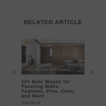
RELATED ARTICLE
10+ Best Woods for
20+ T
Paneling Walls:
Decora
Features, Pros, Cons,
Ideas 
and More
2026/05/1
2026/05/19