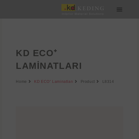
İçeriğe
atla
Medya & İndir
Bize Katılın
KD ECO⁺
LAMINATLARI
Home
KD ECO⁺ Laminatları
Product
L8314