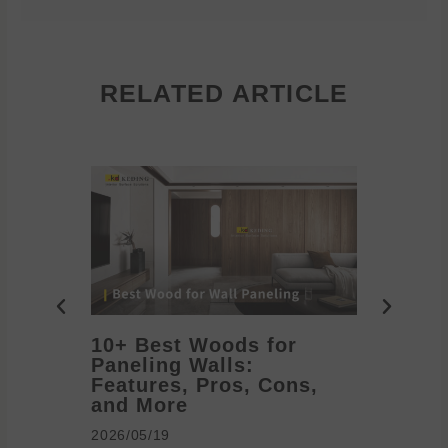
RELATED ARTICLE
10+ Best Woods for
20+ T
Paneling Walls:
Decora
Features, Pros, Cons,
Ideas 
and More
2026/05/1
2026/05/19