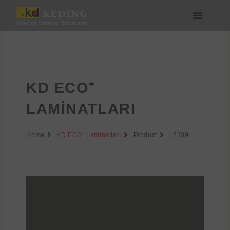
İçeriğe
atla
Medya & İndir
Bize Katılın
KD ECO⁺
LAMINATLARI
Home
KD ECO⁺ Laminatları
Product
L8309