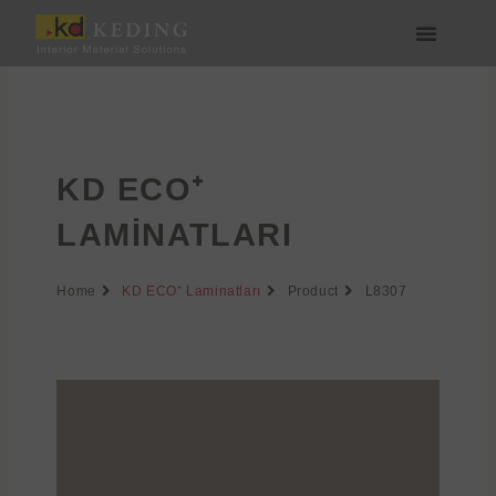
İçeriğe
atla
Medya & İndir
Bize Katılın
KD ECO⁺
LAMINATLARI
Home
KD ECO⁺ Laminatları
Product
L8307