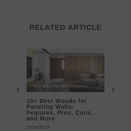
RELATED ARTICLE
10+ Best Woods for
20+ T
Paneling Walls:
Decora
Features, Pros, Cons,
Ideas 
and More
2026/05/1
2026/05/19