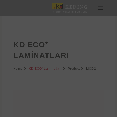
İçeriğe
atla
Medya & İndir
Bize Katılın
KD ECO⁺
LAMINATLARI
Home
KD ECO⁺ Laminatları
Product
L8302