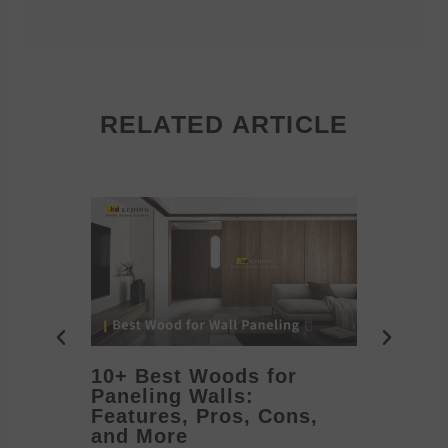
RELATED ARTICLE
10+ Best Woods for
20+ T
Paneling Walls:
Decora
Features, Pros, Cons,
Ideas 
and More
2026/05/1