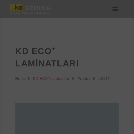
İçeriğe
atla
Medya & İndir
Bize Katılın
KD ECO⁺
LAMINATLARI
Home
KD ECO⁺ Laminatları
Product
L8141