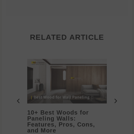
RELATED ARTICLE
10+ Best Woods for
20+ T
Paneling Walls:
Decora
Features, Pros, Cons,
Ideas 
and More
2026/05/1