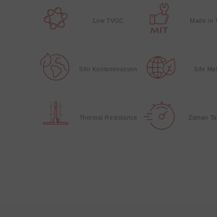
Low TVOC
Made in 
Sıfır Kontaminasyon
Sıfır M
Thermal Resistance
Zaman Ta