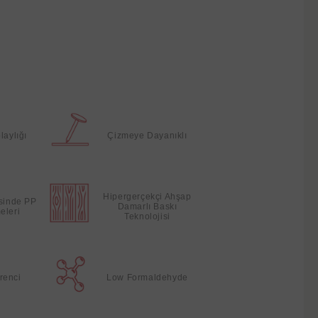
laylığı
Çizmeye Dayanıklı
Hipergerçekçi Ahşap
esinde PP
Damarlı Baskı
eleri
Teknolojisi
renci
Low Formaldehyde