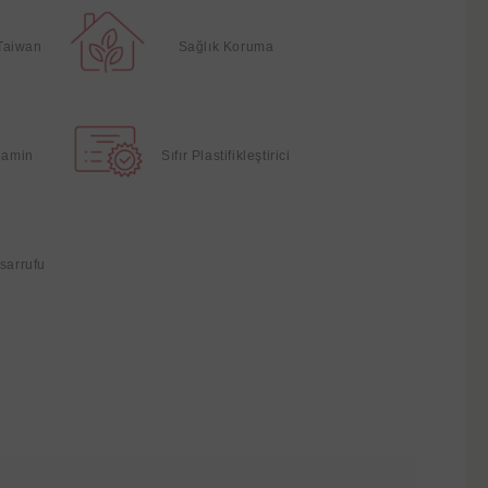
Taiwan
Sağlık Koruma
elamin
Sıfır Plastifikleştirici
sarrufu