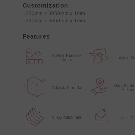
Customization
1220mm x 3050mm x 1mm
1220mm x 3660mm x 1mm
Features
A Wide Range of
Bakım Ko
Colors
Gıda Kalit
Dikişsiz Kenarlar
Malzem
Kolay Bükülebilir
Leke Di