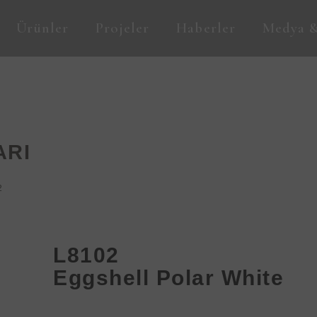
Ürünler
Projeler
Haberler
Medya &
ARI
2
L8102
Eggshell Polar White