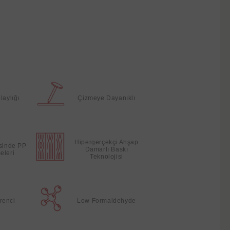
laylığı
Çizmeye Dayanıklı
Hipergerçekçi Ahşap
esinde PP
Damarlı Baskı
eleri
Teknolojisi
renci
Low Formaldehyde