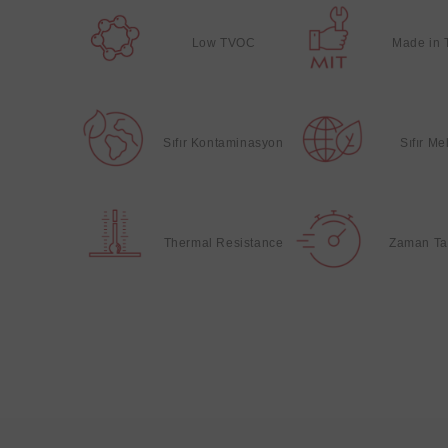
Low TVOC
Made in 
Sıfır Kontaminasyon
Sıfır M
Thermal Resistance
Zaman Ta