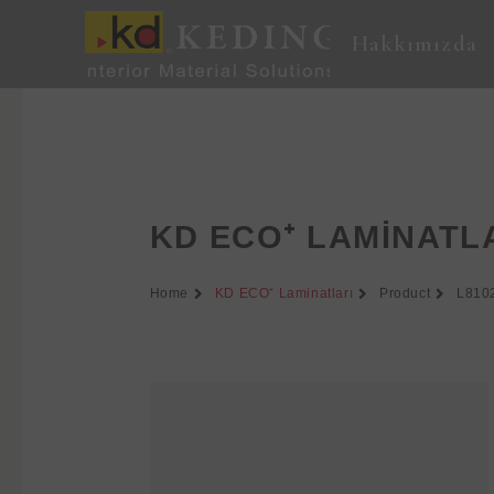
İçeriğe
atla
Hakkımızda
KD ECO⁺ LAMINATL
Home
KD ECO⁺ Laminatları
Product
L810