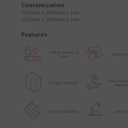
Customization
1220mm x 3050mm x 1mm
1220mm x 3660mm x 1mm
Features
A Wide Range of
Bakım Ko
Colors
Gıda Kalit
Dikişsiz Kenarlar
Malzem
Kolay Bükülebilir
Leke Di