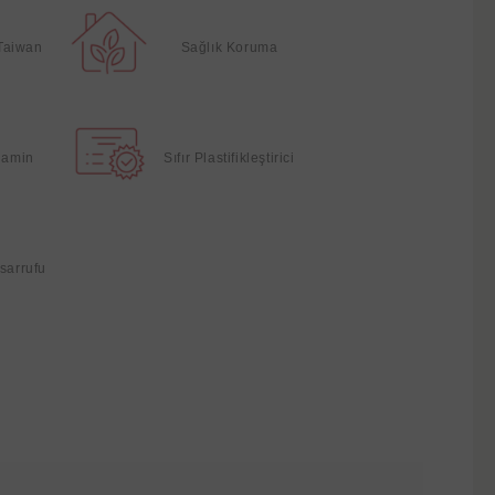
Taiwan
Sağlık Koruma
elamin
Sıfır Plastifikleştirici
sarrufu