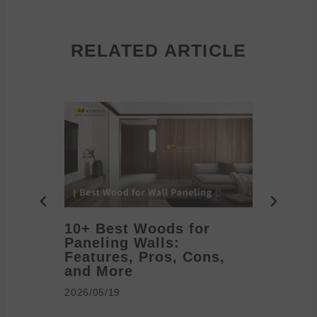
RELATED ARTICLE
10+ Best Woods for
20+ T
Paneling Walls:
Decora
Features, Pros, Cons,
Ideas 
and More
2026/05/1
2026/05/19