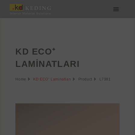
İçeriğe
atla
Medya & İndir
Bize Katılın
KD ECO⁺
LAMINATLARI
Home
KD ECO⁺ Laminatları
Product
L7381