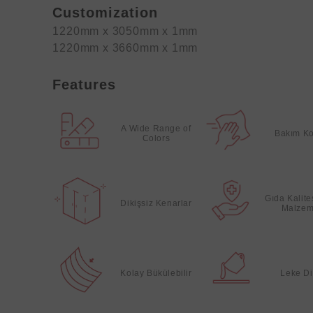
Customization
1220mm x 3050mm x 1mm
1220mm x 3660mm x 1mm
Features
A Wide Range of
Bakım Ko
Colors
Gıda Kalit
Dikişsiz Kenarlar
Malzem
Kolay Bükülebilir
Leke Di