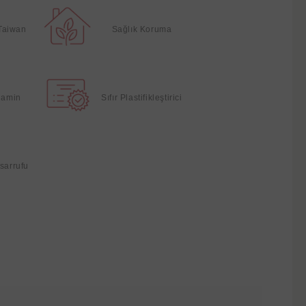
Taiwan
Sağlık Koruma
elamin
Sıfır Plastifikleştirici
sarrufu