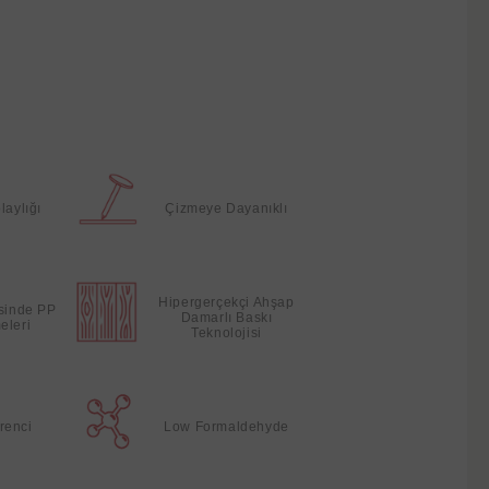
laylığı
Çizmeye Dayanıklı
Hipergerçekçi Ahşap
esinde PP
Damarlı Baskı
eleri
Teknolojisi
renci
Low Formaldehyde