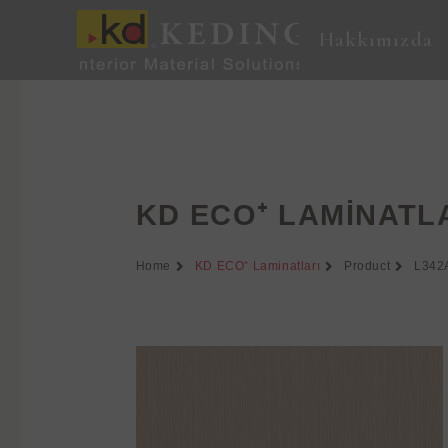
İçeriğe
atla
Hakkımızda
KD ECO⁺ LAMINATL
Home
KD ECO⁺ Laminatları
Product
L342