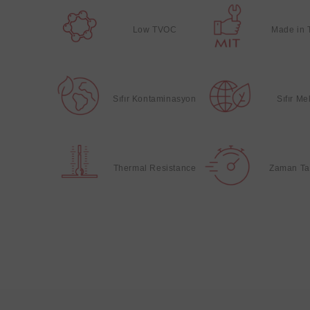
Low TVOC
Made in 
Sıfır Kontaminasyon
Sıfır M
Thermal Resistance
Zaman Ta