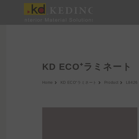
内
容
を
ス
キ
ッ
プ
KD ECO⁺ラミネート
Home
KD ECO⁺ラミネート
Product
L8426