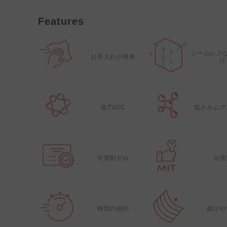
Features
シームレス
お手入れが簡単
げ
低TVOC
低ホルムア
可塑剤ゼロ
台湾
時間の節約
曲げや