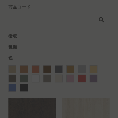
商品コード
徴収
種類
色