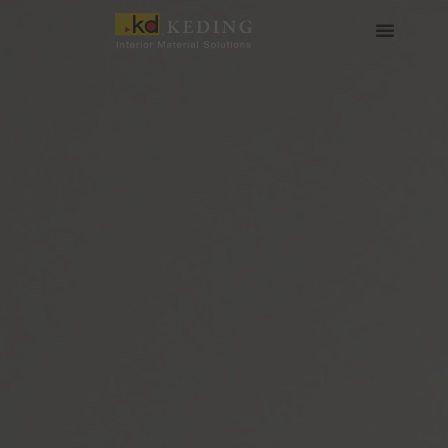
内
容
を
会社情報
製品情報
実績
ニュース
メディア・ダウンロード
パートナー募集
ス
キ
ッ
プ