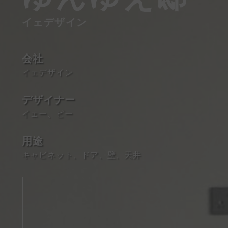
イェデザイン
会社
イェデザイン
デザイナー
イェー、ピー
用途
キャビネット
、
ドア
、
壁
、
天井