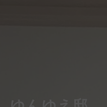
ゆんゆえ邸