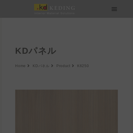
内
容
を
会社情報
製品情報
実績
ニュース
メディア・ダウンロード
パートナー募集
ス
キ
ッ
プ
KDパネル
Home
KDパネル
Product
K6250