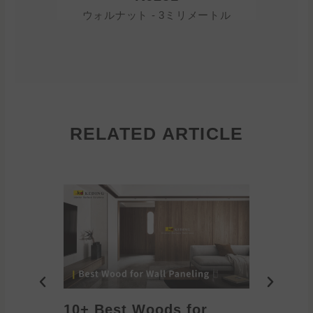
ウォルナット - 3ミリメートル
ウォル
RELATED ARTICLE
10+ Best Woods for
20+ T