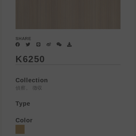
SHARE
F
T
L
W
W
D
a
w
i
e
e
o
c
i
n
i
i
w
K6250
e
t
e
b
x
n
b
t
o
i
l
o
e
n
o
o
r
a
k
d
Collection
偵察。 徴収
Type
Color