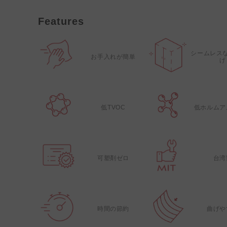
Features
シームレス
お手入れが簡単
げ
低TVOC
低ホルムア
可塑剤ゼロ
台湾
時間の節約
曲げや