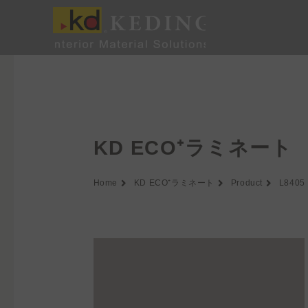
内
容
を
ス
キ
ッ
プ
KD ECO⁺ラミネート
Home
KD ECO⁺ラミネート
Product
L8405