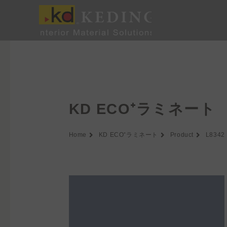
内
容
を
ス
キ
ッ
プ
KD ECO⁺ラミネート
Home
KD ECO⁺ラミネート
Product
L8342