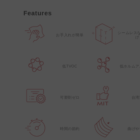
Features
シームレス
お手入れが簡単
げ
低TVOC
低ホルムア
可塑剤ゼロ
台湾
時間の節約
曲げや