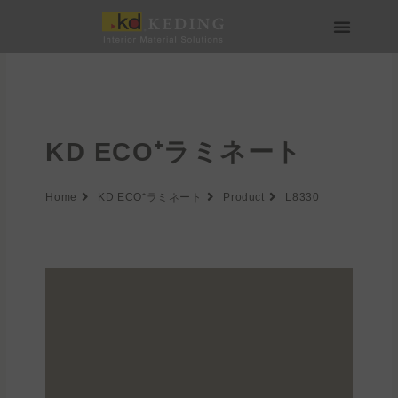
内
容
を
会社情報
製品情報
実績
ニュース
メディア・ダウンロード
パートナー募集
ス
キ
ッ
プ
KD ECO⁺ラミネート
Home
KD ECO⁺ラミネート
Product
L8330