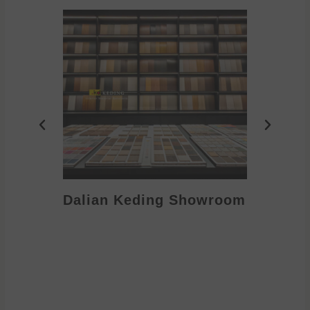
Dalian Keding Showroom
Eden S