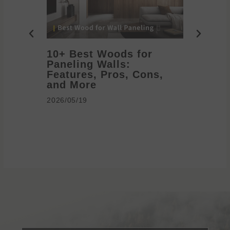
10+ Best Woods for
20+ T
Paneling Walls:
Decora
Features, Pros, Cons,
Ideas 
and More
2026/05/1
2026/05/19