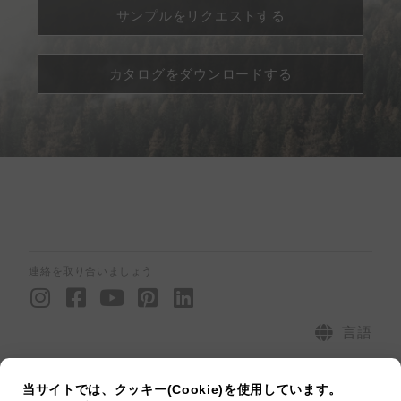
サンプルをリクエストする
カタログをダウンロードする
連絡を取り合いましょう
I
F
Y
P
L
n
a
o
i
i
s
c
u
n
n
言語
t
e
t
t
k
電話番号：+81 3-6868-0199 |メール : jp@twkd.com
a
b
u
e
e
当サイトでは、クッキー(Cookie)を使用しています。
g
o
b
r
d