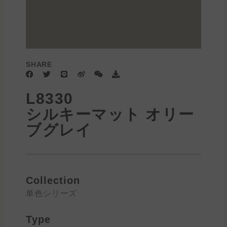
SHARE
F
T
L
W
W
D
a
w
i
e
e
o
c
i
n
i
i
w
L8330
e
t
e
b
x
n
b
t
o
i
l
シルキーマット オリー
o
e
n
o
o
r
a
ブグレイ
k
d
Collection
単色シリーズ
Type