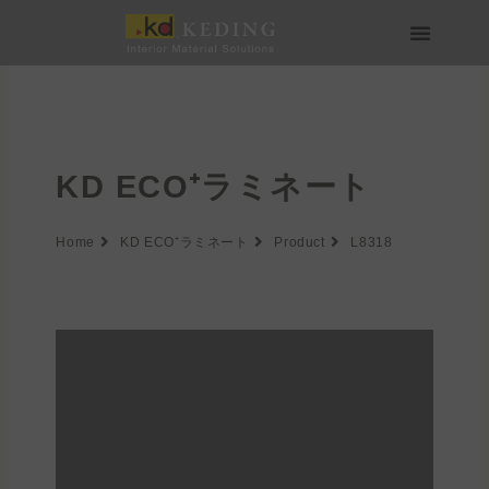
内
容
を
会社情報
製品情報
実績
ニュース
メディア・ダウンロード
パートナー募集
ス
キ
ッ
プ
KD ECO⁺ラミネート
Home
KD ECO⁺ラミネート
Product
L8318