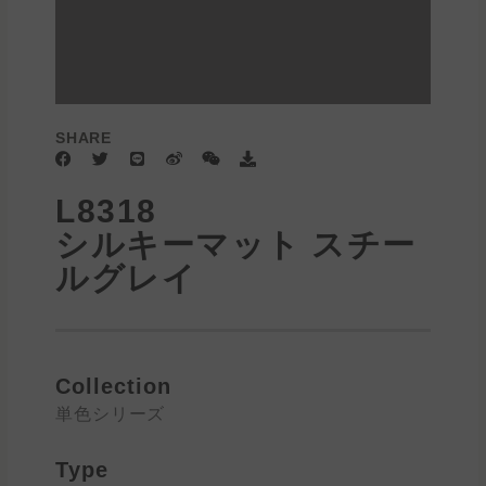
SHARE
F
T
L
W
W
D
a
w
i
e
e
o
c
i
n
i
i
w
L8318
e
t
e
b
x
n
b
t
o
i
l
シルキーマット スチー
o
e
n
o
o
r
a
ルグレイ
k
d
Collection
単色シリーズ
Type