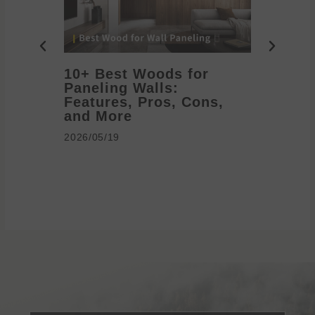
10+ Best Woods for
20+ T
Paneling Walls:
Decora
Features, Pros, Cons,
Ideas 
and More
2026/05/1
2026/05/19