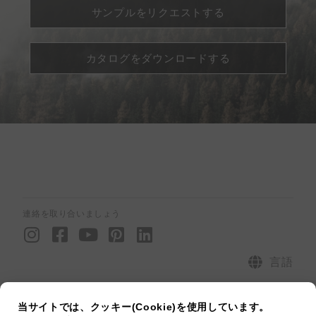
サンプルをリクエストする
カタログをダウンロードする
連絡を取り合いましょう
I
F
Y
P
L
n
a
o
i
i
s
c
u
n
n
言語
t
e
t
t
k
電話番号：+81 3-6868-0199 |メール : jp@twkd.com
a
b
u
e
e
当サイトでは、クッキー(Cookie)を使用しています。
g
o
b
r
d