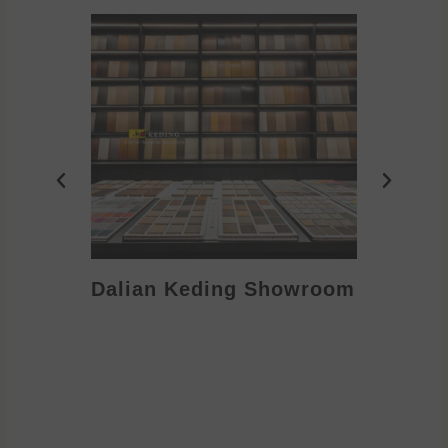
Dalian Keding Showroom
Eden S