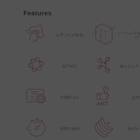
Features
シームレス
お手入れが簡単
げ
低TVOC
低ホルムア
可塑剤ゼロ
台湾
時間の節約
曲げや