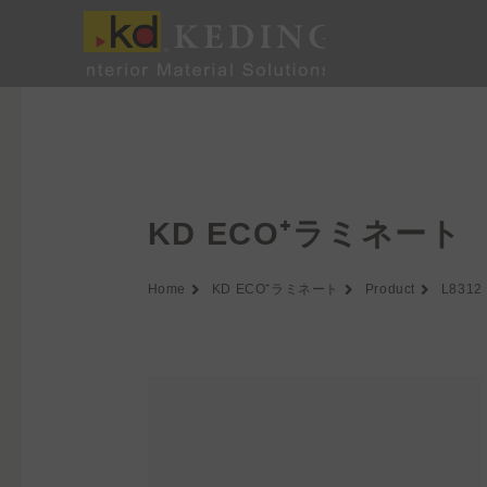
内
容
を
ス
キ
ッ
プ
KD ECO⁺ラミネート
Home
KD ECO⁺ラミネート
Product
L8312