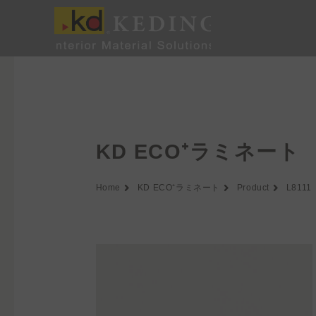
内
容
を
ス
キ
ッ
プ
KD ECO⁺ラミネート
Home
KD ECO⁺ラミネート
Product
L8111