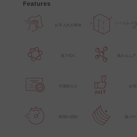
Features
シームレス
お手入れが簡単
げ
低TVOC
低ホルムア
可塑剤ゼロ
台湾
時間の節約
曲げや