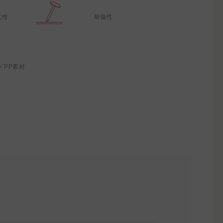
抗性
耐傷性
ドPP素材