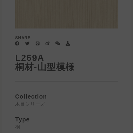
SHARE
F
T
L
W
W
D
a
w
i
e
e
o
c
i
n
i
i
w
L269A
e
t
e
b
x
n
b
t
o
i
l
桐材-山型模様
o
e
n
o
o
r
a
k
d
Collection
木目シリーズ
Type
桐