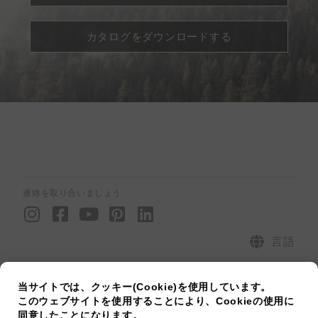
カタログをダウンロードする
連絡を取り合いましょう
I
F
Y
P
L
n
a
o
i
i
s
c
u
n
n
言語
t
e
t
t
k
電話番号：+81 3-6868-0199 |メール : jp@twkd.com
a
b
u
e
e
当サイトでは、クッキー(Cookie)を使用しています。
g
o
b
r
d
サイトマップ
プライバシーポリシー
[raiseup_copyright]
このウェブサイトを使用することにより、Cookieの使用に
r
o
e
e
i
同意したことになります。