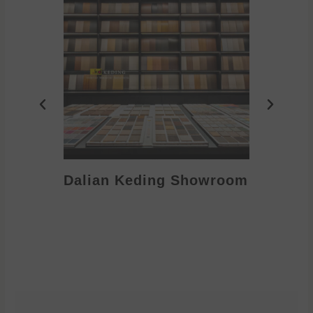
Dalian Keding Showroom
Eden S