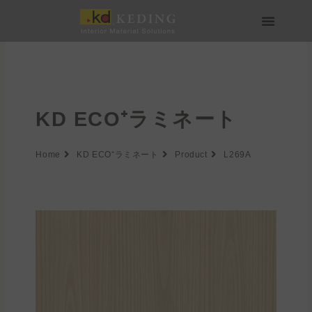
内
容
を
会社情報
製品情報
実績
ニュース
メディア・ダウンロード
パートナー募集
ス
キ
ッ
プ
KD ECO⁺ラミネート
Home
KD ECO⁺ラミネート
Product
L269A