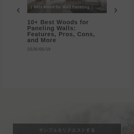
10+ Best Woods for
20+ T
Paneling Walls:
Decora
Features, Pros, Cons,
Ideas 
and More
2026/05/1
2026/05/19
サンプルをリクエストする