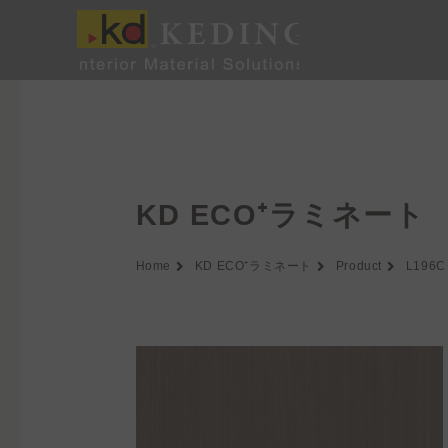
内
容
を
ス
キ
ッ
プ
KD ECO⁺ラミネート
Home
KD ECO⁺ラミネート
Product
L196C