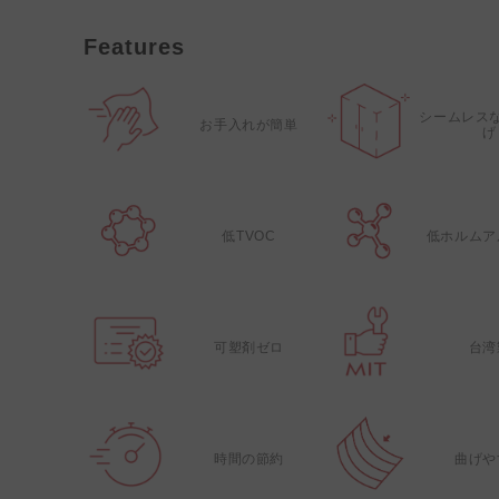
Features
シームレス
お手入れが簡単
げ
低TVOC
低ホルムア
可塑剤ゼロ
台湾
時間の節約
曲げや