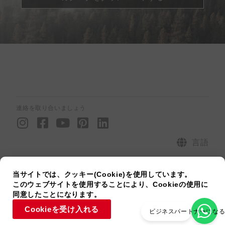
連絡を取り合いましょう
I
F
Y
P
L
n
a
o
i
i
s
c
u
n
n
言語
t
e
t
t
k
電話番号：+81 3-6868-0199 |メール : jp@twkd.com
a
b
u
e
e
当サイトでは、クッキー(Cookie)を使用しています。
g
o
b
r
d
サイトマップ
プライバシーポリシー
[raiseup_copyright]
このウェブサイトを使用することにより、Cookieの使用に
r
o
e
e
i
同意したことになります。
a
k
s
n
Cookieを受け入れる
ビジネスパートナーにな
m
-
t