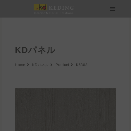
内
容
を
会社情報
製品情報
実績
ニュース
メディア・ダウンロード
パートナー募集
ス
キ
ッ
プ
KDパネル
Home
KDパネル
Product
K6308