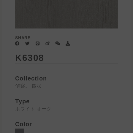
SHARE
F
T
L
W
W
D
a
w
i
e
e
o
c
i
n
i
i
w
K6308
e
t
e
b
x
n
b
t
o
i
l
o
e
n
o
o
r
a
k
d
Collection
偵察。 徴収
Type
ホワイト オーク
Color