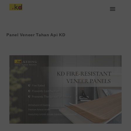
Lewati
ke
konten
Tentang Keding
Panel Veneer Tahan Api KD