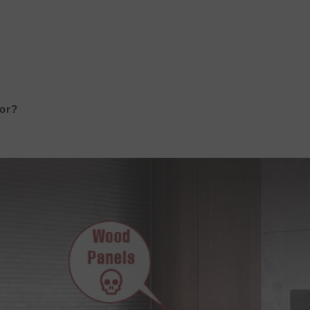
Produk
Proyek
Berita
Media&Unduhan
ior?