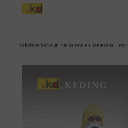
Lewati
ke
Tentang Keding
konten
Seberapa beracun ruang setelah konstruksi inter