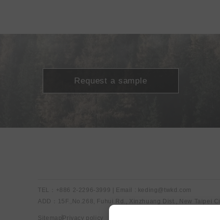
Request a sample
TEL：+886 2-2296-3999 | Email : keding@twkd.com
ADD：15F.,No.268, Fuhui Rd., Xinzhuang Dist., New Taipei Ci
Sitemap
Privacy policy