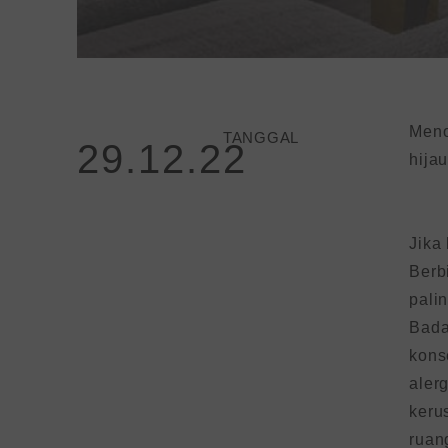
Meno
TANGGAL
29.12.22
hijau
Jika
Berb
pali
Bada
kons
aler
keru
ruan