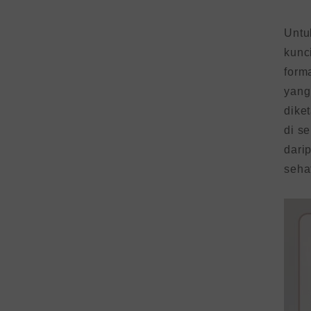
Untu
kunc
form
yang
dike
di s
dari
seha