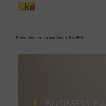
Lewati
ke
Tentang Keding
konten
Konsultasi Kemitraan Bisnis KEDING