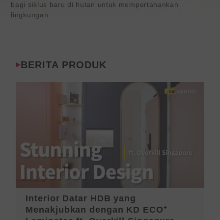
bagi siklus baru di hutan untuk mempertahankan
lingkungan.
BERITA PRODUK
Interior Datar HDB yang
P
Menakjubkan dengan KD ECO⁺
T