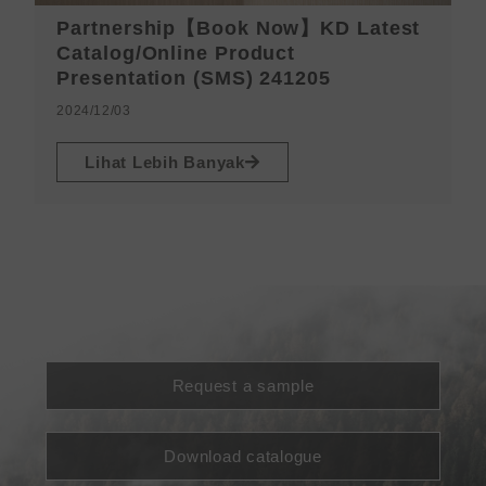
Partnership【Book Now】KD Latest
K
Catalog/Online Product
d
Presentation (SMS) 241205
2
2024/12/03
Lihat Lebih Banyak
Request a sample
Download catalogue