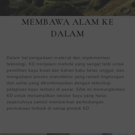
MEMBAWA ALAM KE
KEDING |Ramah
DALAM
lingkungan
Solusi Permukaan
Interior
Dalam hal pengadaan material dan implementasi
KEDING (TWSE:6655) sedang
teknologi, KD menjalani metode yang sangat teliti untuk
mencari distributor global
pemilihan kayu bulat dan bahan baku kelas unggul, dan
dan pengecer untuk bahan
mengadopsi proses manufaktur yang ramah lingkungan
dan sehat yang dikombinasikan dengan teknologi
interior eksklusif kami.
pelapisan kayu terbaru di pasar. Sifat ini memungkinkan
KD untuk menampilkan tekstur kayu yang halus
sepenuhnya sambil memberikan perlindungan
PELAJARI LEBIH LANJUT
permukaan terbaik di setiap produk KD.