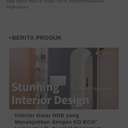
bagi siklus baru di hutan untuk mempertahankan
lingkungan.
BERITA PRODUK
Interior Datar HDB yang
P
Menakjubkan dengan KD ECO⁺
T