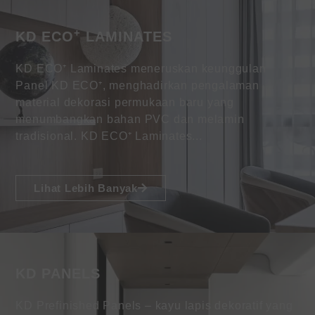
+
KD ECO
LAMINATES
KD ECO⁺ Laminates meneruskan keunggulan
Panel KD ECO⁺, menghadirkan pengalaman
material dekorasi permukaan baru yang
menumbangkan bahan PVC dan melamin
tradisional. KD ECO⁺ Laminates...
Lihat Lebih Banyak
KD PANELS
KD Prefinished Panels – kayu lapis dekoratif yang