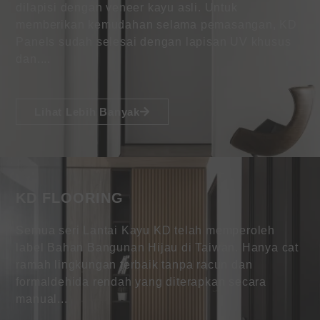
dilapisi dengan veneer kayu asli. Untuk
memberikan kemudahan selama pemasangan, KD
Panels sudah selesai dengan lapisan UV khusus
dan....
Lihat Lebih Banyak
KD FLOORING
Semua seri Lantai Kayu KD telah memperoleh
label Bahan Bangunan Hijau di Taiwan. Hanya cat
ramah lingkungan terbaik tanpa racun dan
formaldehida rendah yang diterapkan secara
manual...