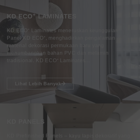
+
KD ECO
LAMINATES
KD ECO⁺ Laminates meneruskan keunggulan
Panel KD ECO⁺, menghadirkan pengalaman
material dekorasi permukaan baru yang
menumbangkan bahan PVC dan melamin
tradisional. KD ECO⁺ Laminates...
Lihat Lebih Banyak
KD PANELS
KD Prefinished Panels – kayu lapis dekoratif yang