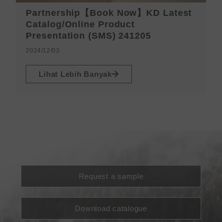
Partnership【Book Now】KD Latest
K
Catalog/Online Product
d
Presentation (SMS) 241205
2
2024/12/03
Lihat Lebih Banyak
Request a sample
Download catalogue