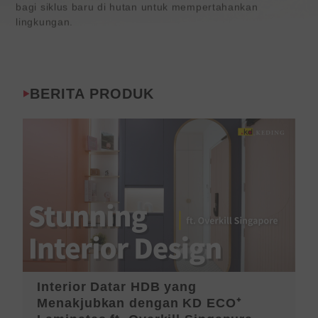
bagi siklus baru di hutan untuk mempertahankan
lingkungan.
BERITA PRODUK
Interior Datar HDB yang
P
Menakjubkan dengan KD ECO⁺
T