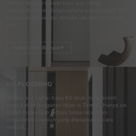
dilapisi dengan veneer kayu asli. Untuk
memberikan kemudahan selama pemasangan, KD
Panels sudah selesai dengan lapisan UV khusus
dan....
Lihat Lebih Banyak
KD FLOORING
Semua seri Lantai Kayu KD telah memperoleh
label Bahan Bangunan Hijau di Taiwan. Hanya cat
ramah lingkungan terbaik tanpa racun dan
formaldehida rendah yang diterapkan secara
manual...