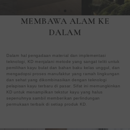
MEMBAWA ALAM KE
DALAM
KEDING |Ramah
lingkungan
Solusi Permukaan
Interior
Dalam hal pengadaan material dan implementasi
teknologi, KD menjalani metode yang sangat teliti untuk
pemilihan kayu bulat dan bahan baku kelas unggul, dan
KEDING (TWSE:6655) sedang
mengadopsi proses manufaktur yang ramah lingkungan
mencari distributor global
dan sehat yang dikombinasikan dengan teknologi
dan pengecer untuk bahan
pelapisan kayu terbaru di pasar. Sifat ini memungkinkan
interior eksklusif kami.
KD untuk menampilkan tekstur kayu yang halus
sepenuhnya sambil memberikan perlindungan
permukaan terbaik di setiap produk KD.
PELAJARI LEBIH LANJUT