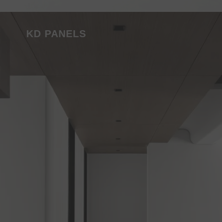
or eksklusif
KD PANELS