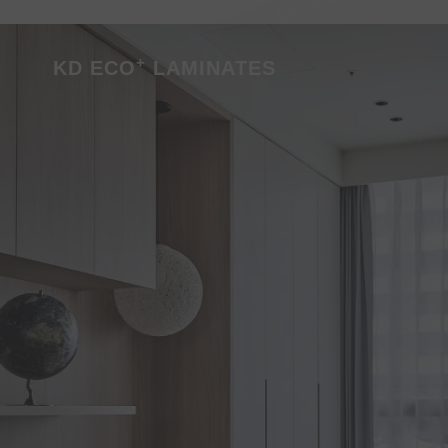
dan pengecer untuk bahan interi
kami.
+
KD ECO
LAMINATES
PELAJARI LEBIH LANJUT