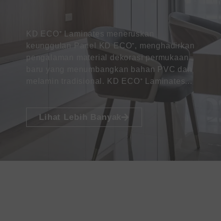
KD ECO⁺ Laminates meneruskan
keunggulan Panel KD ECO⁺, menghadirkan
pengalaman material dekorasi permukaan
baru yang menumbangkan bahan PVC dan
melamin tradisional. KD ECO⁺ Laminates...
Lihat Lebih Banyak