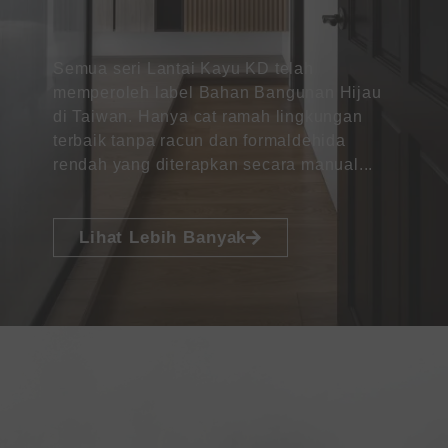
Semua seri Lantai Kayu KD telah
memperoleh label Bahan Bangunan Hijau
di Taiwan. Hanya cat ramah lingkungan
terbaik tanpa racun dan formaldehida
rendah yang diterapkan secara manual...
Lihat Lebih Banyak