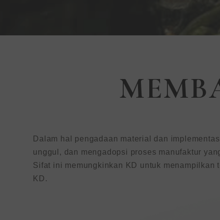
KEDING |Ra
MEMBA
lingkungan
Solusi Perm
Dalam hal pengadaan material dan implementasi 
Interior
unggul, dan mengadopsi proses manufaktur yang
Sifat ini memungkinkan KD untuk menampilkan t
KD.
KEDING (TWSE:6655) sedang m
distributor global