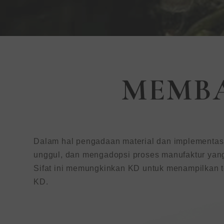
KEDING |Ra
MEMBA
lingkungan
Solusi Perm
Dalam hal pengadaan material dan implementasi 
Interior
unggul, dan mengadopsi proses manufaktur yang
Sifat ini memungkinkan KD untuk menampilkan t
KD.
KEDING (TWSE:6655) sedang m
distributor global