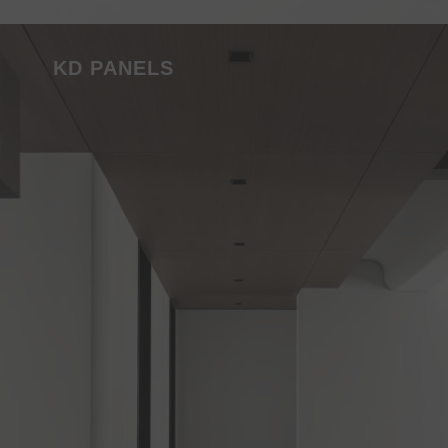
or eksklusif
KD PANELS