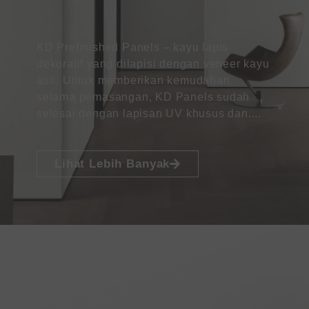
KD Prefinished Panels – kayu lapis
dekoratif yang dilapisi dengan veneer kayu
asli. Untuk memberikan kemudahan
selama pemasangan, KD Panels sudah
selesai dengan lapisan UV khusus dan....
Lihat Lebih Banyak