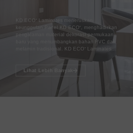
KD ECO⁺ Laminates meneruskan
keunggulan Panel KD ECO⁺, menghadirkan
pengalaman material dekorasi permukaan
baru yang menumbangkan bahan PVC dan
melamin tradisional. KD ECO⁺ Laminates...
Lihat Lebih Banyak