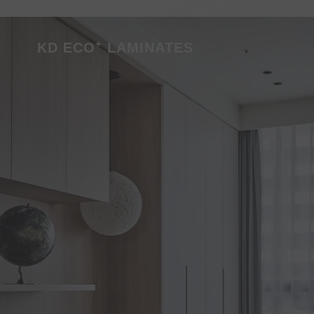
dan pengecer untuk bahan interi
kami.
+
KD ECO
LAMINATES
PELAJARI LEBIH LANJUT