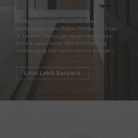
Semua seri Lantai Kayu KD telah
memperoleh label Bahan Bangunan Hijau
di Taiwan. Hanya cat ramah lingkungan
terbaik tanpa racun dan formaldehida
rendah yang diterapkan secara manual...
Lihat Lebih Banyak