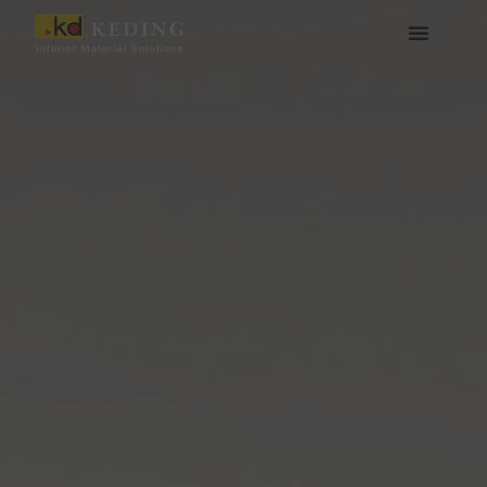
콘
텐
츠
케딩(Keding) 소개
제품
프로젝트
소식
미디어 및 다운로드
함께하기
로
건
너
뛰
기