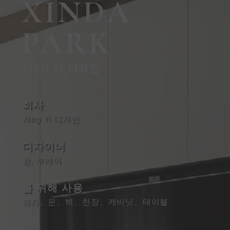
XINDA
PARK
XING YI 디자인
회사
Xing Yi 디자인
디자이너
왕, 쿠에이
를 위해 사용
격자
、
문
、
벽
、
천장
、
캐비닛
、
테이블