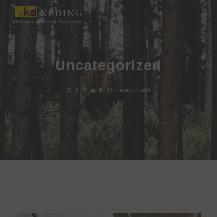
콘
텐
츠
케딩(Keding) 소개
제품
프로젝트
소식
미디어 및 다운로드
함께하기
로
건
너
Uncategorized
뛰
기
집
제품
Uncategorized