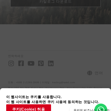
카탈로그 다운로드
연락하세요
I
F
Y
P
L
n
a
o
i
i
s
c
u
n
n
언어
t
e
t
t
k
전화：+886 2-2296-3999 | 이메일 : keding@twkd.com
a
b
u
e
e
주소:15F.,No.268, Fuhui Rd., Xinzhuang Dist., New Taipei City 242, Taiwan
g
o
b
r
d
r
o
e
e
i
사이트맵
개인정보처리방침
[raiseup_copyright]
이 웹사이트는 쿠키를 사용합니다.
이 웹 사이트를 사용하면 쿠키 사용에 동의하는 것입니다.
a
k
s
n
m
-
t
쿠키(Cookie) 허용
우리의 비즈니스 파트너가