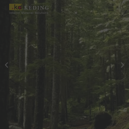
콘
텐
츠
케딩(Keding) 소개
제품
프로젝트
소식
미디어 및 다운로드
함께하기
로
건
너
뛰
기