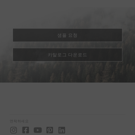
샘플 요청
카탈로그 다운로드
연락하세요
I
F
Y
P
L
n
a
o
i
i