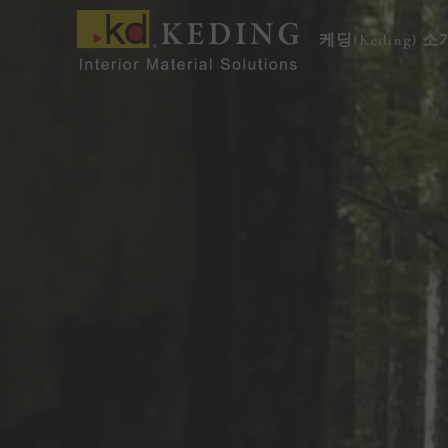
콘
텐
케딩(Keding) 소
츠
로
건
너
뛰
기