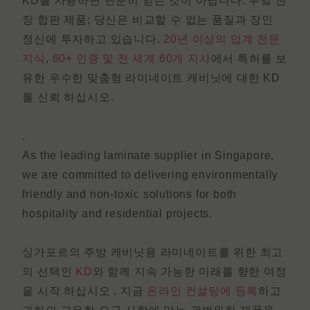
KD를 사용하면 단순히 얻는 것이 아닙니다.
부엌 찬
장 합판 제품
; 당신은 비교할 수 없는 품질과 장인
정신에 투자하고 있습니다.
20년 이상의 업계 전문
지식
,
60+ 인증 및
전 세계 60개 지사
에서
특허
를
보
유한 우수한
맞춤형 라미네이트 캐비닛
에 대한 KD
를 신뢰
하십시오.
.
As the leading laminate supplier in Singapore,
we are committed to delivering environmentally
friendly and non-toxic solutions for both
hospitality and residential projects.
싱가포르의
주방 캐비닛용 라미네이트
를
위한 최고
의 선택인
KD
와 함께 지속 가능한 미래를 향한 여정
을 시작
하십시오
.
지금
온라인 컨설팅에 등록
하고