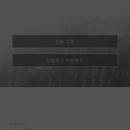
샘플 요청
카탈로그 다운로드
연락하세요
I
F
Y
P
L