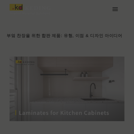
콘
텐
츠
케딩(Keding) 소개
제품
프로젝트
소식
미디어 및 다운로드
함께하기
로
건
너
부엌 찬장을 위한 합판 제품: 유형, 이점 & 디자인 아이디어
뛰
기