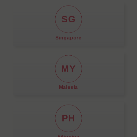
SG
Singapore
MY
Malesia
PH
Filippine