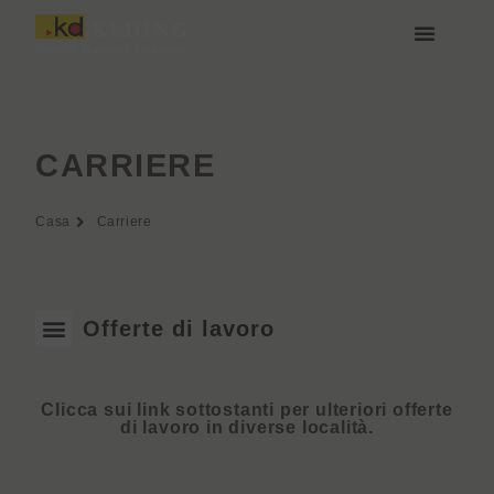
Vai
al
contenuto
Chi siamo
Media e Download
Unisciti a noi
CARRIERE
Casa
Carriere
Offerte di lavoro
Clicca sui link sottostanti per ulteriori offerte
di lavoro in diverse località.