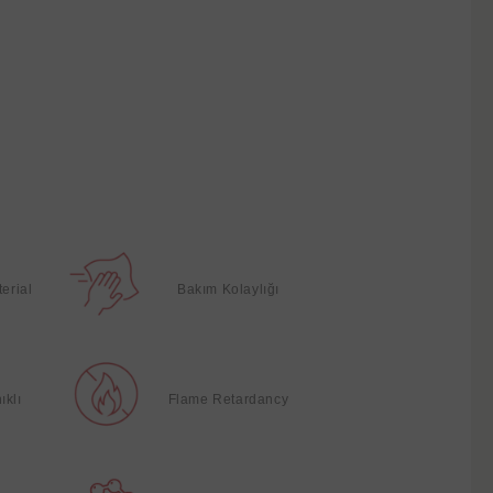
terial
Bakım Kolaylığı
ıklı
Flame Retardancy