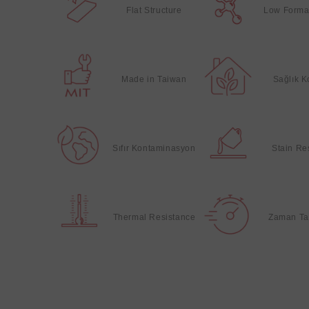
Flat Structure
Low Forma
Made in Taiwan
Sağlık 
Sıfır Kontaminasyon
Stain Re
Thermal Resistance
Zaman Ta