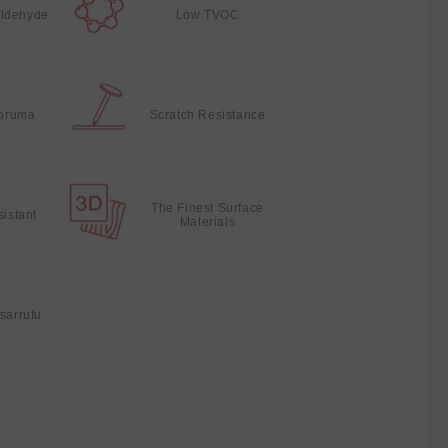
ldehyde
Low TVOC
Koruma
Scratch Resistance
The Finest Surface
sistant
Materials
sarrufu