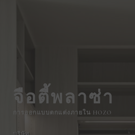
จือตี้พลาซ่า
การออกแบบตกแต่งภายใน HOZO
บริษัท