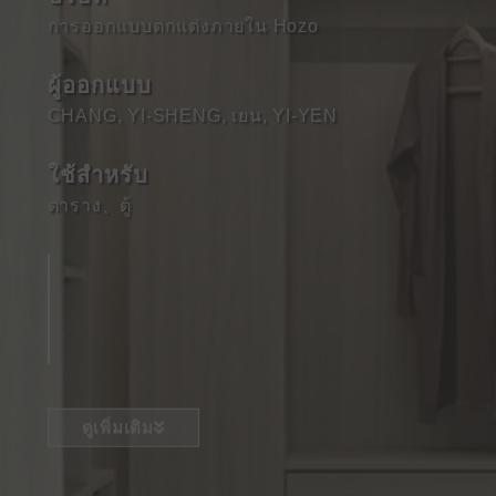
การออกแบบตกแต่งภายใน Hozo
ผู้ออกแบบ
CHANG, YI-SHENG, เยน, YI-YEN
ใช้สําหรับ
ตาราง
、
ตู้
ดูเพิ่มเติม