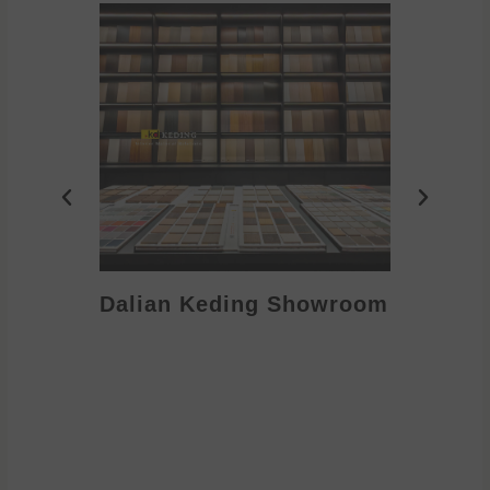
Dalian Keding Showroom
Eden S