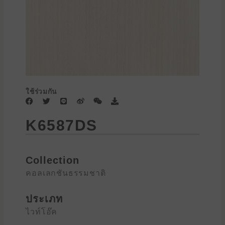
ใช้ร่วมกัน
F
T
L
W
W
D
a
w
i
e
e
o
c
i
n
i
i
w
K6587DS
e
t
e
b
x
n
b
t
o
i
l
o
e
n
o
o
r
a
k
d
Collection
คอลเลกชันธรรมชาติ
ประเภท
ไวท์โอ๊ค