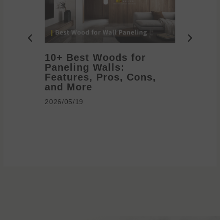
10+ Best Woods for
20+ T
Paneling Walls:
Decora
Features, Pros, Cons,
Ideas 
and More
2026/05/1
2026/05/19