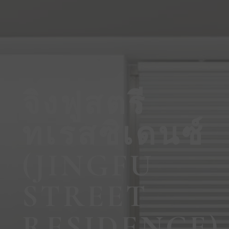
จิงฟูสตรี
ทเรสซิเดนซ์
(JINGFU
STREET
RESIDENCE)