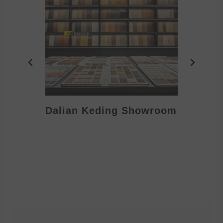
Dalian Keding Showroom
Eden S