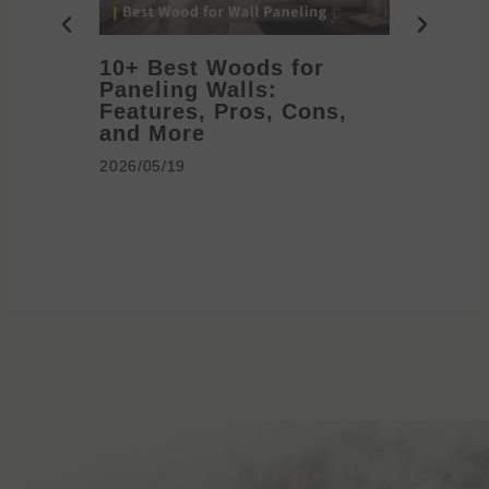
10+ Best Woods for
20+ T
Paneling Walls:
Decora
Features, Pros, Cons,
Ideas 
and More
2026/05/1
2026/05/19