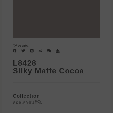
ใช้ร่วมกัน
F
T
L
W
W
D
a
w
i
e
e
o
c
i
n
i
i
w
L8428
e
t
e
b
x
n
b
t
o
i
l
Silky Matte Cocoa
o
e
n
o
o
r
a
k
d
Collection
คอลเลกชันสีทึบ