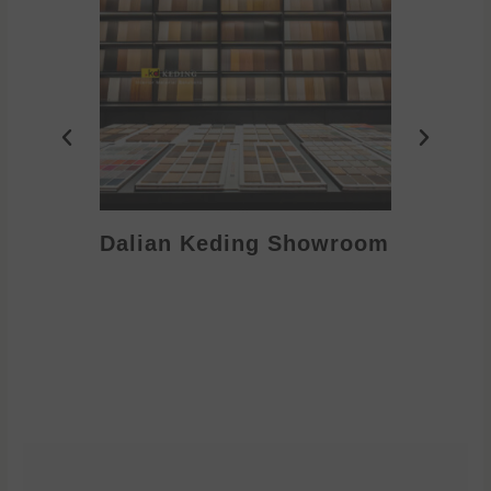
Dalian Keding Showroom
Eden S