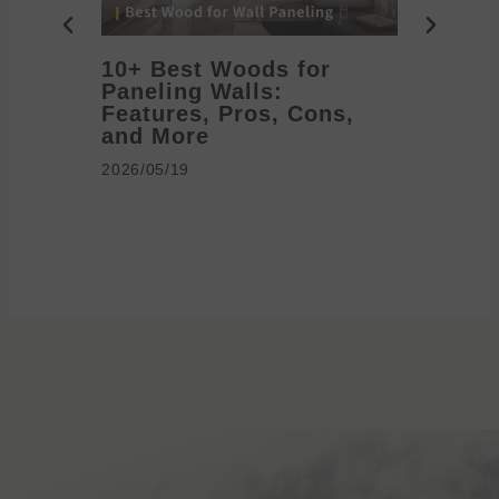
10+ Best Woods for
20+ T
Paneling Walls:
Decora
Features, Pros, Cons,
Ideas 
and More
2026/05/1
2026/05/19