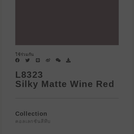
ใช้ร่วมกัน
F
T
L
W
W
D
a
w
i
e
e
o
c
i
n
i
i
w
L8323
e
t
e
b
x
n
b
t
o
i
l
Silky Matte Wine Red
o
e
n
o
o
r
a
k
d
Collection
คอลเลกชันสีทึบ