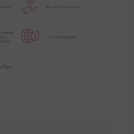
ฮด์ต่ํา
วัสดุ PP เกรดอาหาร
การพิมพ์
้แบบ
เมลามีนเป็นศูนย์
listic
นเปื้อน