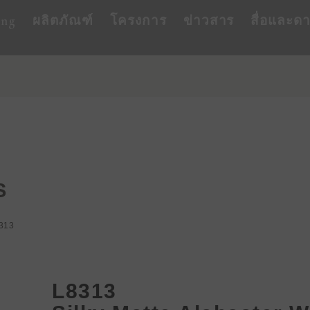
ing
ผลิตภัณฑ์
โครงการ
ข่าวสาร
สื่อและด
S
313
L8313