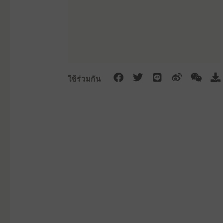
F
T
L
W
W
D
ใช้ร่วมกัน
a
w
i
e
e
o
c
i
n
i
i
w
e
t
e
b
x
n
b
t
o
i
l
o
e
n
o
o
r
a
k
d