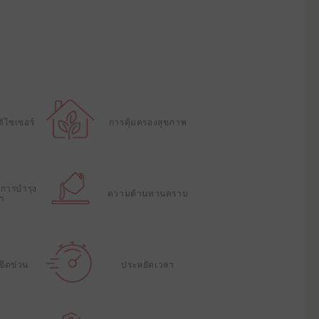
ิไซเซอร์
การคุ้มครองสุขภาพ
การบํารุง
ความต้านทานคราบ
ษา
ขีดข่วน
ประหยัดเวลา