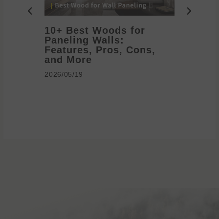
10+ Best Woods for
20+ T
Paneling Walls:
Decora
Features, Pros, Cons,
Ideas 
and More
2026/05/1
2026/05/19