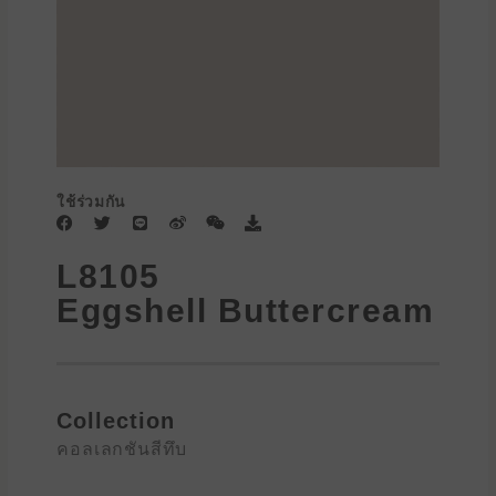
ใช้ร่วมกัน
F
T
L
W
W
D
a
w
i
e
e
o
c
i
n
i
i
w
L8105
e
t
e
b
x
n
b
t
o
i
l
Eggshell Buttercream
o
e
n
o
o
r
a
k
d
Collection
คอลเลกชันสีทึบ