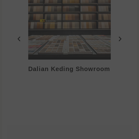
Dalian Keding Showroom
Eden S