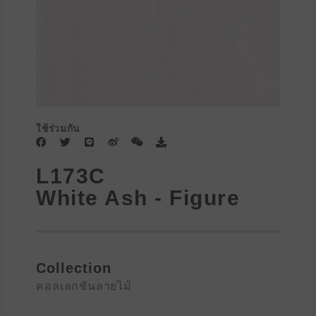
ใช้ร่วมกัน
F
T
L
W
W
D
a
w
i
e
e
o
c
i
n
i
i
w
L173C
e
t
e
b
x
n
b
t
o
i
l
White Ash - Figure
o
e
n
o
o
r
a
k
d
Collection
คอลเลกชันลายไม้