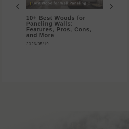
10+ Best Woods for
20+ T
Paneling Walls:
Decora
Features, Pros, Cons,
Ideas 
and More
2026/05/1
2026/05/19