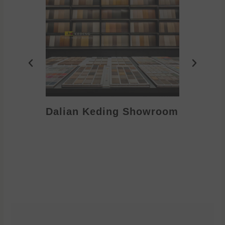
Dalian Keding Showroom
Eden S